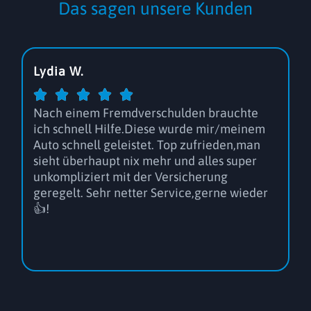
Das sagen unsere Kunden
Lydia W.
T





Nach einem Fremdverschulden brauchte
E
ich schnell Hilfe.Diese wurde mir/meinem
u
Auto schnell geleistet. Top zufrieden,man
K
sieht überhaupt nix mehr und alles super
a
unkompliziert mit der Versicherung
o
geregelt. Sehr netter Service,gerne wieder
👍!