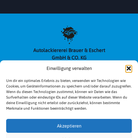
Autolackiererei Brauer & Eschert
GmbH & CO. KG
Am Bühl 6, 99099 Erfurt
Einwilligung verwalten
Telefon: 0361 41 36 27
Fax: 0361 41 707 62
Um dir ein optimales Erlebnis zu bieten, verwenden wir Technologien wie
Cookies, um Geräteinformationen zu speichern und/oder darauf zuzugreifen.
Sie erreichen uns
Wenn du diesen Technologien zustimmst, können wir Daten wie das
Surfverhalten oder eindeutige IDs auf dieser Website verarbeiten. Wenn du
Montag bis Donnerstag
deine Einwilligung nicht erteilst oder zurückziehst, können bestimmte
7 bis 16.30 Uhr
Merkmale und Funktionen beeinträchtigt werden.
Freitag 7 bis 14.30 Uhr
und nach Vereinbarung
Akzeptieren
Impressum